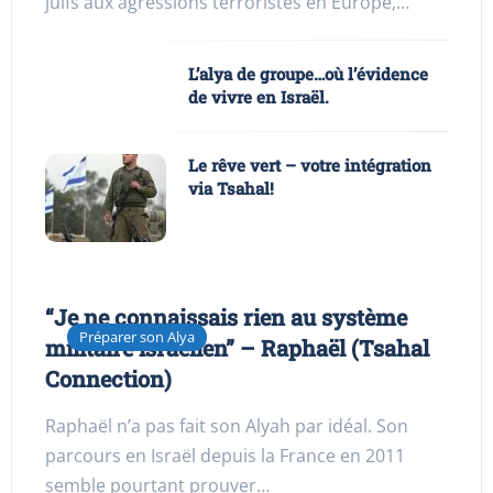
juifs aux agressions terroristes en Europe,…
L’alya de groupe…où l’évidence
de vivre en Israël.
Le rêve vert – votre intégration
via Tsahal!
“Je ne connaissais rien au système
Préparer son Alya
militaire israélien” – Raphaël (Tsahal
Connection)
Raphaël n’a pas fait son Alyah par idéal. Son
parcours en Israël depuis la France en 2011
semble pourtant prouver…