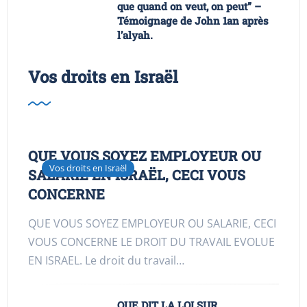
que quand on veut, on peut” –
Témoignage de John 1an après
l’alyah.
Vos droits en Israël
QUE VOUS SOYEZ EMPLOYEUR OU
Vos droits en Israël
SALARIE EN ISRAËL, CECI VOUS
CONCERNE
QUE VOUS SOYEZ EMPLOYEUR OU SALARIE, CECI
VOUS CONCERNE LE DROIT DU TRAVAIL EVOLUE
EN ISRAEL. Le droit du travail…
QUE DIT LA LOI SUR