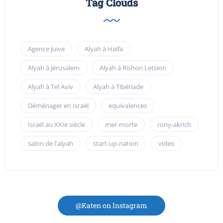
Tag Clouds
Agence Juive
Alyah à Haïfa
Alyah à Jérusalem
Alyah à Rishon Letsion
Alyah à Tel Aviv
Alyah à Tibériade
Déménager en Israël
equivalences
Israël au XXIe siècle
mer-morte
rony-akrich
salon de l'alyah
start-up-nation
video
@Katen on Instagram