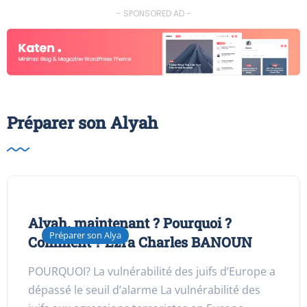
- SPONSORED AD -
Préparer son Alyah
Alyah, maintenant ? Pourquoi ?
Préparer son Alya
Comment ? Ezra Charles BANOUN
POURQUOI? La vulnérabilité des juifs d’Europe a
dépassé le seuil d’alarme La vulnérabilité des