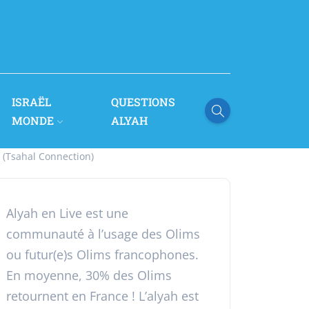
ISRAËL
QUESTIONS
MONDE
ALYAH
l (Tsahal Connection)
Alyah en Live est une
communauté à l’usage des Olims
ou futur(e)s Olims francophones.
En moyenne, 30% des Olims
retournent en France ! L’alyah est