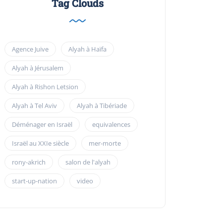
Tag Clouds
Agence Juive
Alyah à Haïfa
Alyah à Jérusalem
Alyah à Rishon Letsion
Alyah à Tel Aviv
Alyah à Tibériade
Déménager en Israël
equivalences
Israël au XXIe siècle
mer-morte
rony-akrich
salon de l'alyah
start-up-nation
video