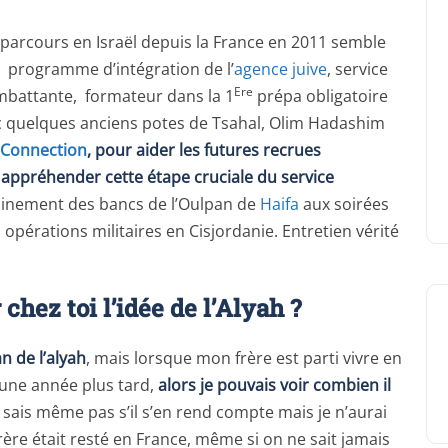
n parcours en Israël depuis la France en 2011 semble
, programme d’intégration de l’
agence juive
, service
Ere
 combattante, formateur dans la 1
prépa obligatoire
 quelques anciens potes de Tsahal, Olim Hadashim
 Connection
, pour aider les futures recrues
appréhender cette étape cruciale du service
minement des bancs de l’Oulpan de
Haifa
aux soirées
opérations militaires en Cisjordanie. Entretien vérité
ez toi l’idée de l’Alyah ?
n de l’alyah
, mais lorsque mon frère est parti vivre en
e une année plus tard,
alors je pouvais voir combien il
e sais même pas s’il s’en rend compte mais je n’aurai
ère était resté en France, même si on ne sait jamais