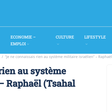
ECONOMIE –
CULTURE
LIFESTYLE
EMPLOI
“Je ne connaissais rien au système militaire israélien” – Raphaë
 rien au système
 – Raphaël (Tsahal