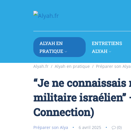
ALYAH EN
ENTRETIENS
PRATIQUE
ALYAH
Alyah.fr
Alyah en pratique
Préparer son Alya
“Je ne connaissais
militaire israélien”
Connection)
Préparer son Alya
6 avril 2025
(0)