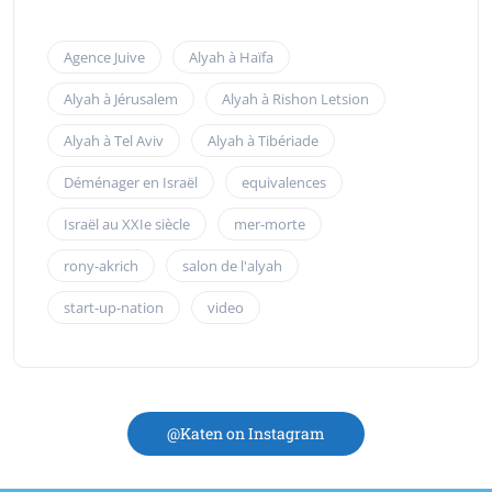
Agence Juive
Alyah à Haïfa
Alyah à Jérusalem
Alyah à Rishon Letsion
Alyah à Tel Aviv
Alyah à Tibériade
Déménager en Israël
equivalences
Israël au XXIe siècle
mer-morte
rony-akrich
salon de l'alyah
start-up-nation
video
@Katen on Instagram