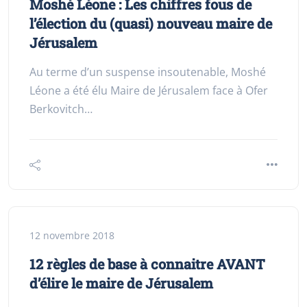
Moshé Léone : Les chiffres fous de
l’élection du (quasi) nouveau maire de
Jérusalem
Au terme d’un suspense insoutenable, Moshé
Léone a été élu Maire de Jérusalem face à Ofer
Berkovitch…
12 novembre 2018
12 règles de base à connaitre AVANT
d’élire le maire de Jérusalem