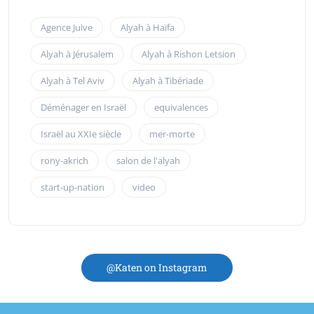
Agence Juive
Alyah à Haïfa
Alyah à Jérusalem
Alyah à Rishon Letsion
Alyah à Tel Aviv
Alyah à Tibériade
Déménager en Israël
equivalences
Israël au XXIe siècle
mer-morte
rony-akrich
salon de l'alyah
start-up-nation
video
@Katen on Instagram