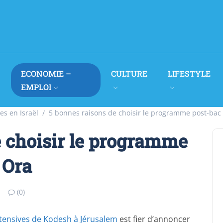
ECONOMIE –
CULTURE
LIFESTYLE
EMPLOI
es en Israël
5 bonnes raisons de choisir le programme post-ba
e choisir le programme
 Ora
(0)
ntensives de Kodesh à Jérusalem
est fier d’annoncer