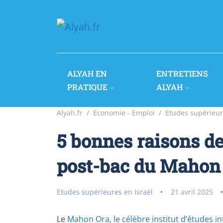
ALYAH EN
ENTRETIENS
PRATIQUE
ALYAH
Alyah.fr
Economie - Emploi
Etudes supérieur
5 bonnes raisons d
post-bac du Mahon
Etudes supérieures en Israël
21 avril 2025
Le
Mahon Ora, le célèbre institut d’études i