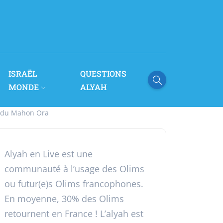
ISRAËL
QUESTIONS
MONDE
ALYAH
c du Mahon Ora
Alyah en Live est une
communauté à l’usage des Olims
ou futur(e)s Olims francophones.
En moyenne, 30% des Olims
retournent en France ! L’alyah est