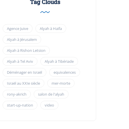
Tag Clouds
Agence Juive
Alyah à Haïfa
Alyah à Jérusalem
Alyah à Rishon Letsion
Alyah à Tel Aviv
Alyah à Tibériade
Déménager en Israël
equivalences
Israël au XXIe siècle
mer-morte
rony-akrich
salon de l'alyah
start-up-nation
video