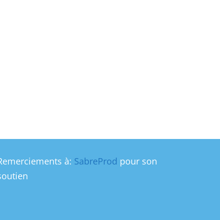
Remerciements à:
SabreProd
pour son
soutien