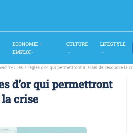
ECONOMIE –
CULTURE
LIFESTYLE
EMPLOI
vid 19 : Les 7 règles d’or qui permettront à Israël de résoudre la cr
les d’or qui permettront
 la crise