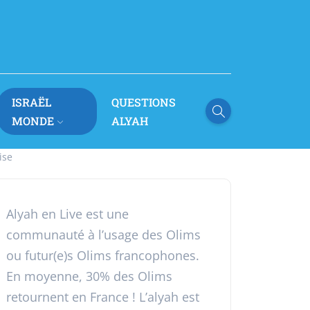
ISRAËL
QUESTIONS
MONDE
ALYAH
ise
Alyah en Live est une
communauté à l’usage des Olims
ou futur(e)s Olims francophones.
En moyenne, 30% des Olims
retournent en France ! L’alyah est