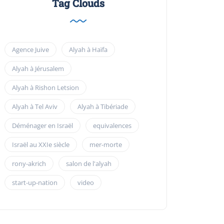
Tag Clouds
Agence Juive
Alyah à Haïfa
Alyah à Jérusalem
Alyah à Rishon Letsion
Alyah à Tel Aviv
Alyah à Tibériade
Déménager en Israël
equivalences
Israël au XXIe siècle
mer-morte
rony-akrich
salon de l'alyah
start-up-nation
video