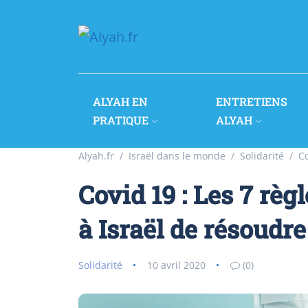
ALYAH EN
ENTRETIENS
PRATIQUE
ALYAH
Alyah.fr
Israël dans le monde
Solidarité
Co
Covid 19 : Les 7 règ
à Israël de résoudre
Solidarité
10 avril 2020
(0)