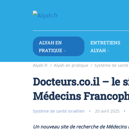
ALYAH EN
ENTRETIENS
PRATIQUE
ALYAH
Alyah.fr
Alyah en pratique
Système de santé 
Docteurs.co.il – le 
Médecins Francopho
Système de santé Israélien
20 avril 2025
Un nouveau site de recherche de Médecins 