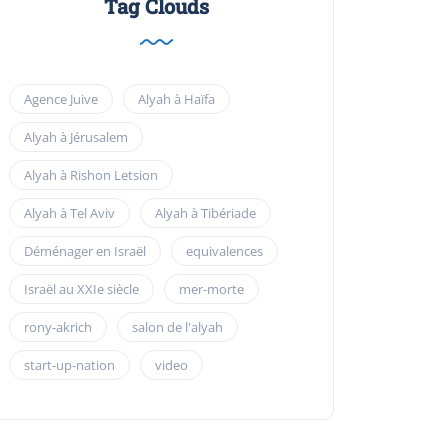
Tag Clouds
Agence Juive
Alyah à Haïfa
Alyah à Jérusalem
Alyah à Rishon Letsion
Alyah à Tel Aviv
Alyah à Tibériade
Déménager en Israël
equivalences
Israël au XXIe siècle
mer-morte
rony-akrich
salon de l'alyah
start-up-nation
video