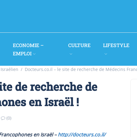
ECONOMIE –
CULTURE
LIFESTYLE
EMPLOI
Israélien
Docteurs.co.il – le site de recherche de Médecins Fran
site de recherche de
nes en Israël !
(0)
Francophones en Israël –
http://docteurs.co.il/