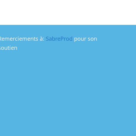
Remerciements à:
SabreProd
pour son
soutien