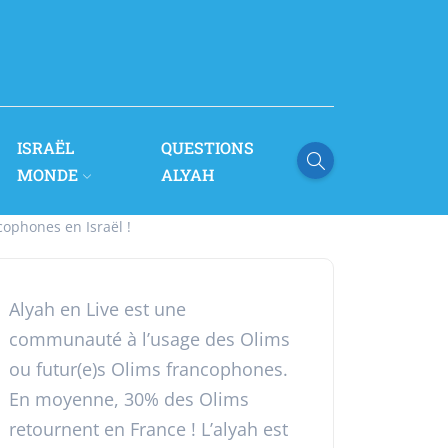
ISRAËL
QUESTIONS
MONDE
ALYAH
cophones en Israël !
Alyah en Live est une
communauté à l’usage des Olims
ou futur(e)s Olims francophones.
En moyenne, 30% des Olims
retournent en France ! L’alyah est