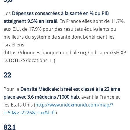
Les
Dépenses consacrées à la santé en % du PIB
atteignent 9.5% en Israël
. En France elles sont de 11.7%,
aux E.U. de 17.9% pour des résultats équivalents ou
meilleurs du système de santé dont bénéficient les
israéliens.
(https://donnees.banquemondiale.org/indicateur/SH.XP
D.TOTL.ZS?locations=IL)
22
Pour la
Densité Médicale: Israël est classé à la 22 ème
place avec 3.6 médecins /1000 hab
. avant la France et
les Etats Unis (
http://www.indexmundi.com/map/?
t=50&v=2226&r=xx&l=fr
)
82,1