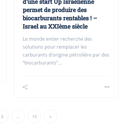
d’une start Up Israélienne
permet de produire des
biocarburants rentables ! –
Israel au XXIème siècle
Le monde entier recherche des
solutions pour remplacer les
carburants d’origine pétrolière par des
“biocarburants”…
3
…
15
»