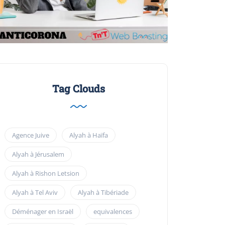
Tag Clouds
Agence Juive
Alyah à Haïfa
Alyah à Jérusalem
Alyah à Rishon Letsion
Alyah à Tel Aviv
Alyah à Tibériade
Déménager en Israël
equivalences