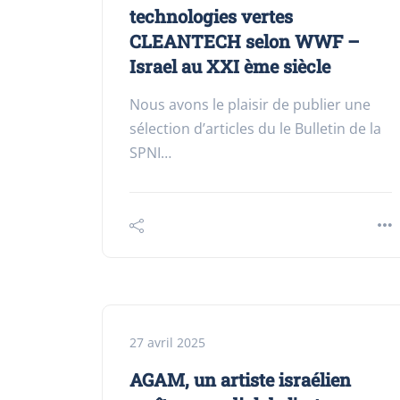
technologies vertes
CLEANTECH selon WWF –
Israel au XXI ème siècle
Nous avons le plaisir de publier une
sélection d’articles du le Bulletin de la
SPNI…
27 avril 2025
AGAM, un artiste israélien