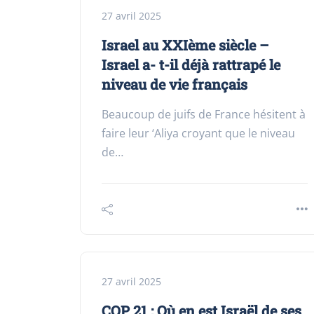
27 avril 2025
Israel au XXIème siècle –
Israel a- t-il déjà rattrapé le
niveau de vie français
Beaucoup de juifs de France hésitent à
faire leur ‘Aliya croyant que le niveau
de…
27 avril 2025
COP 21 : Où en est Israël de ses