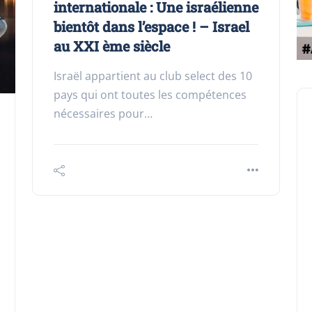
internationale : Une israélienne
bientôt dans l’espace ! – Israel
au XXI ème siècle
Israël appartient au club select des 10
pays qui ont toutes les compétences
nécessaires pour…