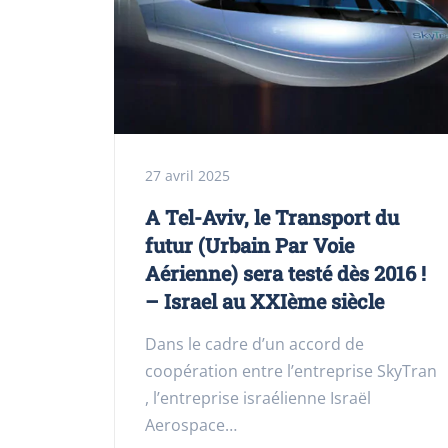
27 avril 2025
A Tel-Aviv, le Transport du
futur (Urbain Par Voie
Aérienne) sera testé dès 2016 !
– Israel au XXIème siècle
Dans le cadre d’un accord de
coopération entre l’entreprise SkyTran
, l’entreprise israélienne Israël
Aerospace…