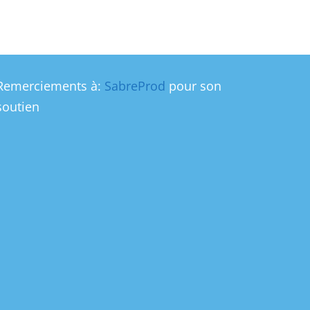
Remerciements à:
SabreProd
pour son
soutien