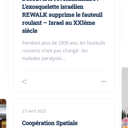
L’exosquelette israélien
REWALK supprime le fauteuil
roulant – Israel au XXIème
siècle
Pendant plus de 2000 ans, les fauteuils
roulants n’ont pas changé : les
malades paralysés…
27 avril 2025
Coopération Spatiale