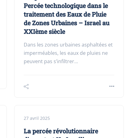
Percée technologique dans le
traitement des Eaux de Pluie
de Zones Urbaines – Israel au
XXIème siècle
Dans les zones urbaines asphaltées et
imperméables, les eaux de pluies ne
peuvent pas s’infiltrer…
27 avril 2025
La percée révolutionnaire