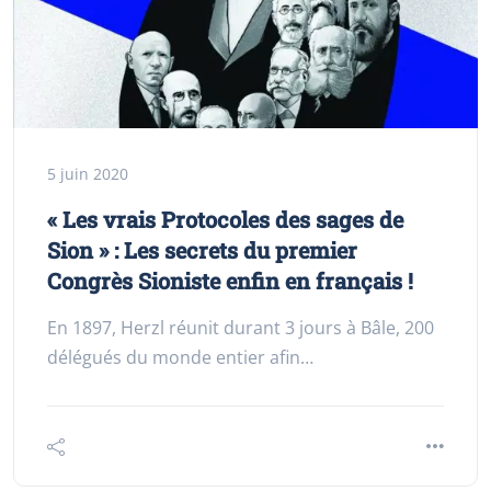
5 juin 2020
« Les vrais Protocoles des sages de
Sion » : Les secrets du premier
Congrès Sioniste enfin en français !
En 1897, Herzl réunit durant 3 jours à Bâle, 200
délégués du monde entier afin…