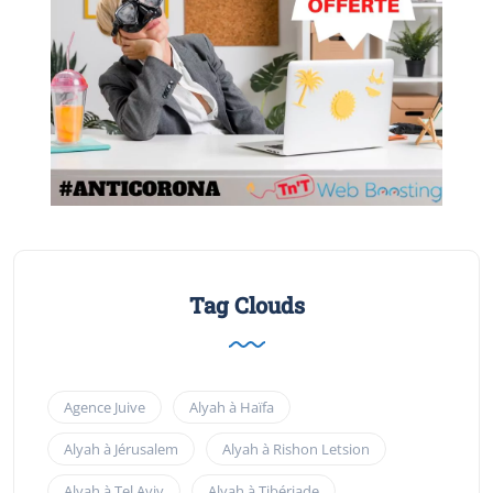
Tag Clouds
Agence Juive
Alyah à Haïfa
Alyah à Jérusalem
Alyah à Rishon Letsion
Alyah à Tel Aviv
Alyah à Tibériade