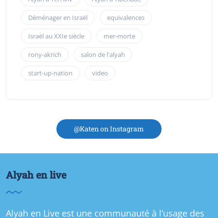
Déménager en Israël
equivalences
Israël au XXIe siècle
mer-morte
rony-akrich
salon de l'alyah
start-up-nation
video
@Katen on Instagram
Alyah en live
Alyah en Live est une communauté à l’usage des