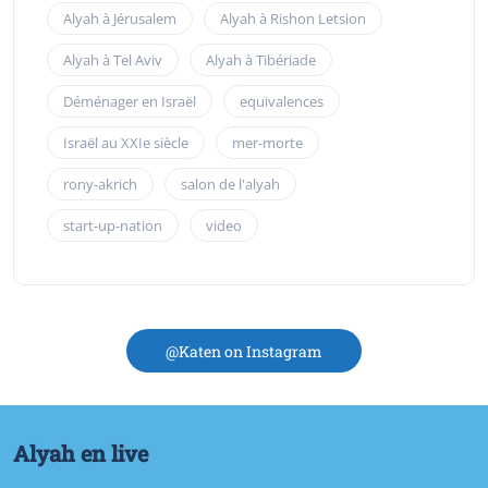
Alyah à Jérusalem
Alyah à Rishon Letsion
Alyah à Tel Aviv
Alyah à Tibériade
Déménager en Israël
equivalences
Israël au XXIe siècle
mer-morte
rony-akrich
salon de l'alyah
start-up-nation
video
@Katen on Instagram
Alyah en live