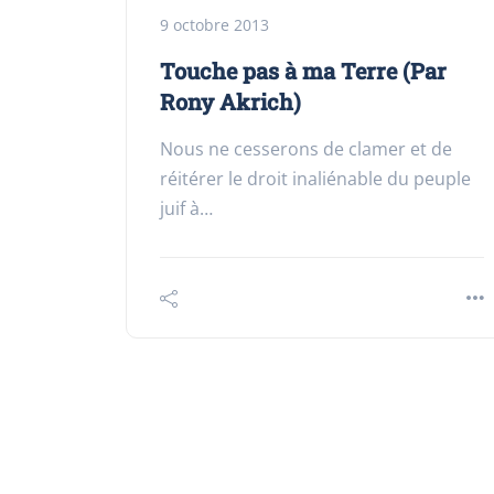
9 octobre 2013
Touche pas à ma Terre (Par
Rony Akrich)
Nous ne cesserons de clamer et de
réitérer le droit inaliénable du peuple
juif à…