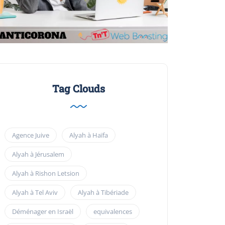
Tag Clouds
Agence Juive
Alyah à Haïfa
Alyah à Jérusalem
Alyah à Rishon Letsion
Alyah à Tel Aviv
Alyah à Tibériade
Déménager en Israël
equivalences