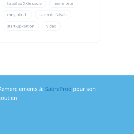
Israël au XXIe siècle
mer-morte
rony-akrich
salon de l'alyah
start-up-nation
video
Remerciements à:
SabreProd
pour son
soutien