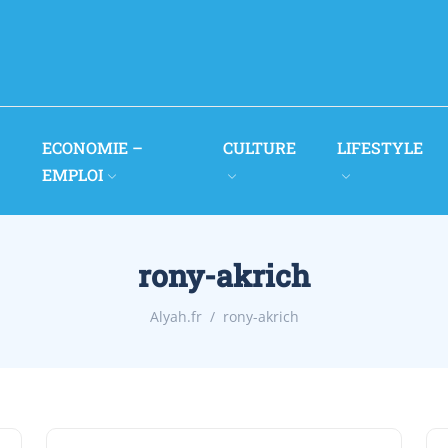
ECONOMIE –
CULTURE
LIFESTYLE
EMPLOI
rony-akrich
Alyah.fr
rony-akrich