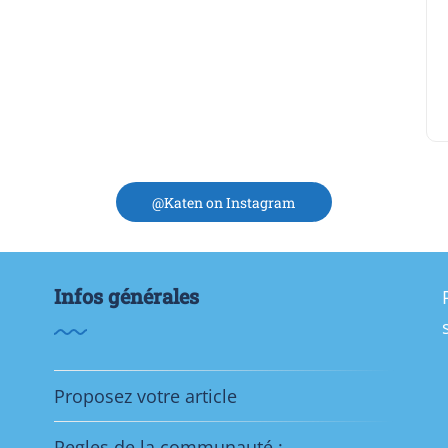
@Katen on Instagram
Infos générales
Proposez votre article
Regles de la communauté :