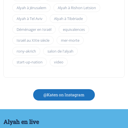
Alyah à Jérusalem
Alyah à Rishon Letsion
Alyah à Tel Aviv
Alyah à Tibériade
Déménager en Israël
equivalences
Israël au XXIe siècle
mer-morte
rony-akrich
salon de l'alyah
start-up-nation
video
@Katen on Instagram
Alyah en live