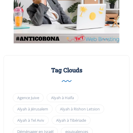
Tag Clouds
Agence Juive
Alyah à Haïfa
Alyah à Jérusalem
Alyah à Rishon Letsion
Alyah à Tel Aviv
Alyah à Tibériade
Déménager en Israël
equivalences