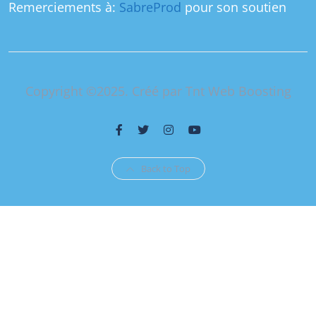
Remerciements à:
SabreProd
pour son soutien
Copyright ©2025. Créé par Tnt Web Boosting
Back to Top