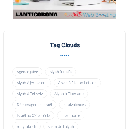
Tag Clouds
Agence Juive
Alyah à Haïfa
Alyah à Jérusalem
Alyah à Rishon Letsion
Alyah à Tel Aviv
Alyah à Tibériade
Déménager en Israël
equivalences
Israël au XXIe siècle
mer-morte
rony-akrich
salon de l'alyah