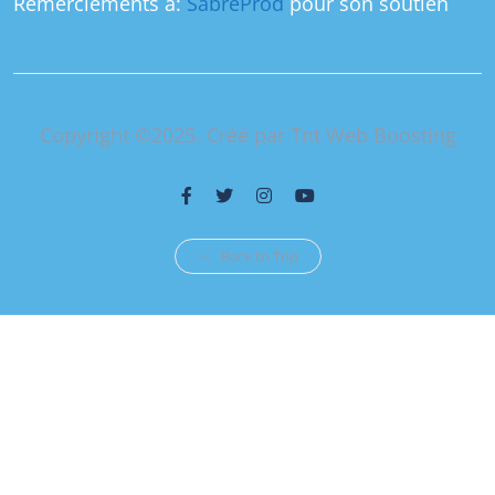
Remerciements à:
SabreProd
pour son soutien
Copyright ©2025. Créé par Tnt Web Boosting
Back to Top