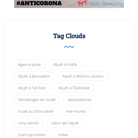
Tag Clouds
Agence Juive
Alyah à Haïfa
Alyah à Jérusalem
Alyah à Rishon Letsion
Alyah à Tel Aviv
Alyah à Tibériade
Déménager en Israël
equivalences
Israël au XXIe siècle
mer-morte
rony-akrich
salon de l'alyah
start-up-nation
video