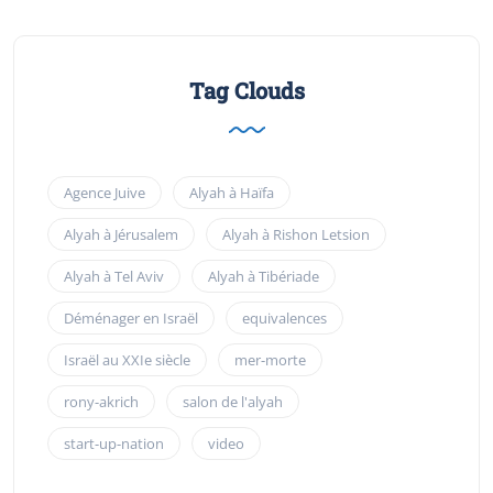
Tag Clouds
Agence Juive
Alyah à Haïfa
Alyah à Jérusalem
Alyah à Rishon Letsion
Alyah à Tel Aviv
Alyah à Tibériade
Déménager en Israël
equivalences
Israël au XXIe siècle
mer-morte
rony-akrich
salon de l'alyah
start-up-nation
video