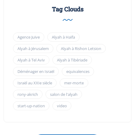
Tag Clouds
Agence Juive
Alyah à Haïfa
Alyah à Jérusalem
Alyah à Rishon Letsion
Alyah à Tel Aviv
Alyah à Tibériade
Déménager en Israël
equivalences
Israël au XXIe siècle
mer-morte
rony-akrich
salon de l'alyah
start-up-nation
video