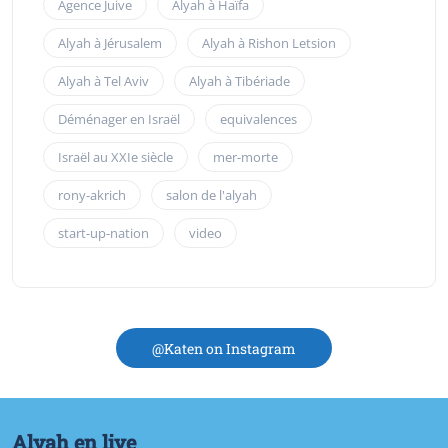
Agence Juive
Alyah à Haïfa
Alyah à Jérusalem
Alyah à Rishon Letsion
Alyah à Tel Aviv
Alyah à Tibériade
Déménager en Israël
equivalences
Israël au XXIe siècle
mer-morte
rony-akrich
salon de l'alyah
start-up-nation
video
@Katen on Instagram
Alyah en live