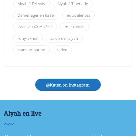
Alyah à Tel Aviv
Alyah à Tibériade
Déménager en Israël
equivalences
Israël au XXIe siècle
mer-morte
rony-akrich
salon de l'alyah
start-up-nation
video
@Katen on Instagram
Alyah en live