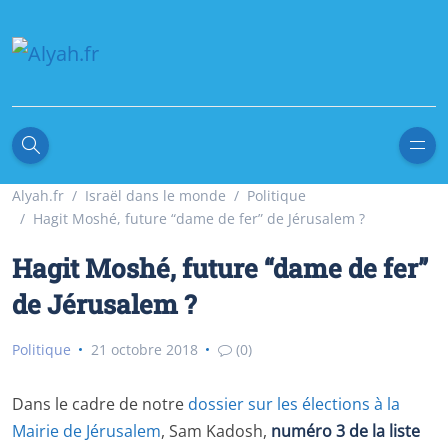
Alyah.fr
Israël dans le monde
Politique
Hagit Moshé, future “dame de fer” de Jérusalem ?
Hagit Moshé, future “dame de fer”
de Jérusalem ?
Politique
21 octobre 2018
(0)
Dans le cadre de notre
dossier sur les élections à la
Mairie de Jérusalem
, Sam Kadosh,
numéro 3 de la liste