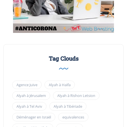
Tag Clouds
Agence Juive
Alyah à Haïfa
Alyah à Jérusalem
Alyah à Rishon Letsion
Alyah à Tel Aviv
Alyah à Tibériade
Déménager en Israël
equivalences