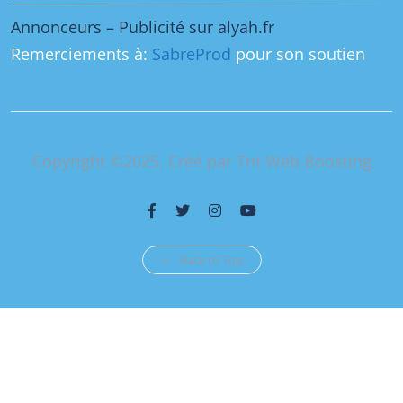
Annonceurs – Publicité sur alyah.fr
Remerciements à:
SabreProd
pour son soutien
Copyright ©2025. Créé par Tnt Web Boosting
Back to Top