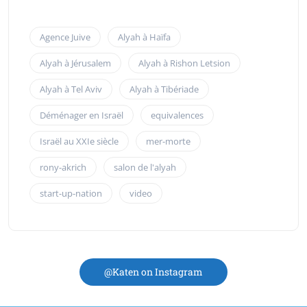
Agence Juive
Alyah à Haïfa
Alyah à Jérusalem
Alyah à Rishon Letsion
Alyah à Tel Aviv
Alyah à Tibériade
Déménager en Israël
equivalences
Israël au XXIe siècle
mer-morte
rony-akrich
salon de l'alyah
start-up-nation
video
@Katen on Instagram