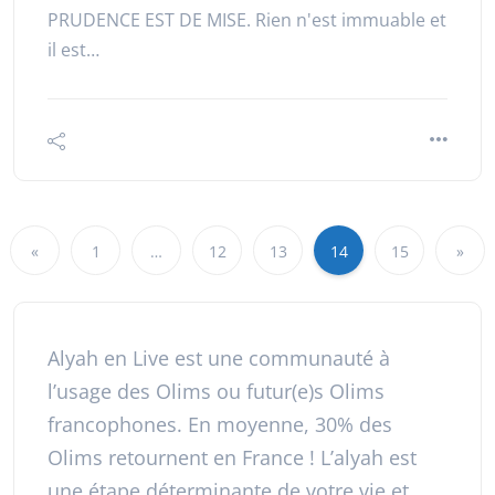
PRUDENCE EST DE MISE. Rien n'est immuable et
il est…
«
1
…
12
13
14
15
»
Alyah en Live est une communauté à
l’usage des Olims ou futur(e)s Olims
francophones. En moyenne, 30% des
Olims retournent en France ! L’alyah est
une étape déterminante de votre vie et