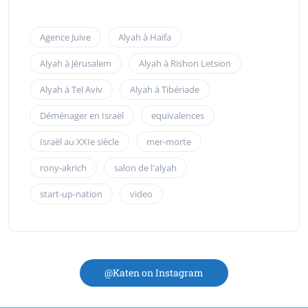
Agence Juive
Alyah à Haïfa
Alyah à Jérusalem
Alyah à Rishon Letsion
Alyah à Tel Aviv
Alyah à Tibériade
Déménager en Israël
equivalences
Israël au XXIe siècle
mer-morte
rony-akrich
salon de l'alyah
start-up-nation
video
@Katen on Instagram