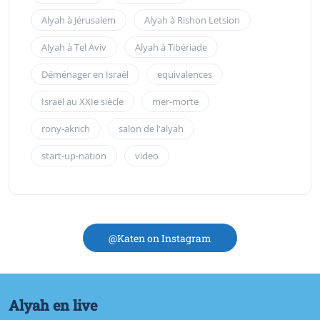
Alyah à Jérusalem
Alyah à Rishon Letsion
Alyah à Tel Aviv
Alyah à Tibériade
Déménager en Israël
equivalences
Israël au XXIe siècle
mer-morte
rony-akrich
salon de l'alyah
start-up-nation
video
@Katen on Instagram
Alyah en live