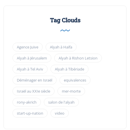
Tag Clouds
Agence Juive
Alyah à Haïfa
Alyah à Jérusalem
Alyah à Rishon Letsion
Alyah à Tel Aviv
Alyah à Tibériade
Déménager en Israël
equivalences
Israël au XXIe siècle
mer-morte
rony-akrich
salon de l'alyah
start-up-nation
video