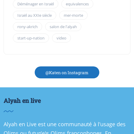
Déménager en Israël
equivalences
Israël au XXIe siècle
mer-morte
rony-akrich
salon de l'alyah
start-up-nation
video
@Katen on Instagram
Alyah en live
Alyah en Live est une communauté à l’usage des
Olims ou futur(e)s Olims francophones. En