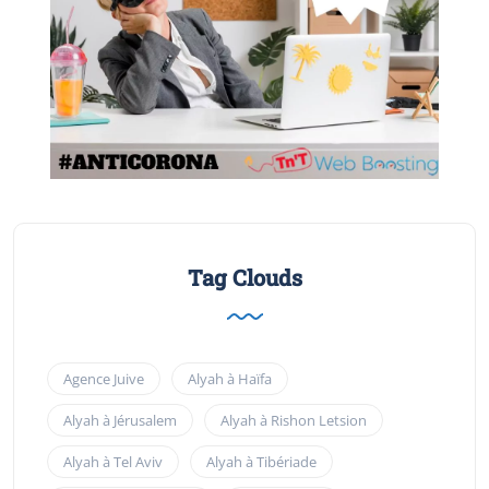
Tag Clouds
Agence Juive
Alyah à Haïfa
Alyah à Jérusalem
Alyah à Rishon Letsion
Alyah à Tel Aviv
Alyah à Tibériade