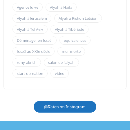
Agence Juive
Alyah à Haïfa
Alyah à Jérusalem
Alyah à Rishon Letsion
Alyah à Tel Aviv
Alyah à Tibériade
Déménager en Israël
equivalences
Israël au XXIe siècle
mer-morte
rony-akrich
salon de l'alyah
start-up-nation
video
@Katen on Instagram