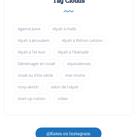
Tag Clouds
Agence Juive
Alyah à Haïfa
Alyah à Jérusalem
Alyah à Rishon Letsion
Alyah à Tel Aviv
Alyah à Tibériade
Déménager en Israël
equivalences
Israël au XXIe siècle
mer-morte
rony-akrich
salon de l'alyah
start-up-nation
video
@Katen on Instagram